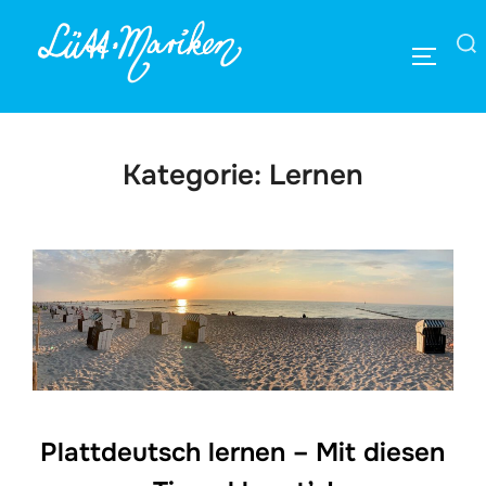
Zum
Inhalt
Suchen
SEITEN
springen
nach:
Kategorie:
Lernen
Plattdeutsch lernen – Mit diesen